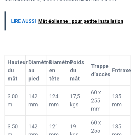
LIRE AUSSI
Mât éolienne : pour petite installation
Hauteur
Diamètre
Diamètre
Poids
Trappe
du
au
en
du
Entraxe
d’accès
mât
pied
tête
mât
60 x
3.00
142
124
17,5
135
255
m
mm
mm
kgs
mm
mm
60 x
3.50
142
121
19
135
255
m
mm
mm
kgs
mm