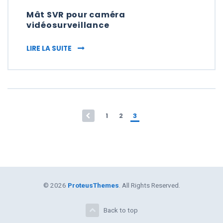
Mât SVR pour caméra
vidéosurveillance
MÂT SVR POUR CAMÉRA VIDÉOSURVEILLA
LIRE LA SUITE
Pagination des publicat
1
2
3
© 2026
ProteusThemes
. All Rights Reserved.
Back to top