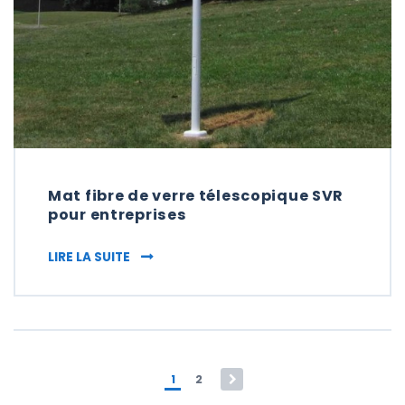
Mat fibre de verre télescopique SVR
pour entreprises
MAT FIBRE DE VERRE TÉLESCOPIQUE SVR P
LIRE LA SUITE
Pagination des publicat
1
2